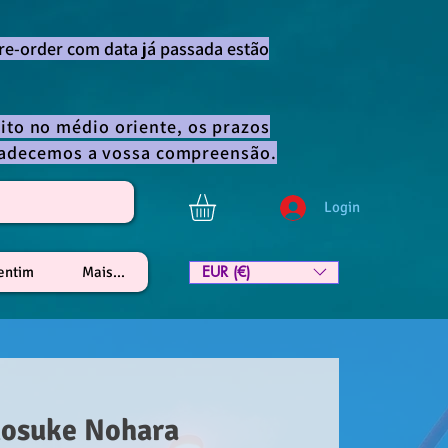
re-order com data já passada estão
ito no médio oriente, os prazos
gradecemos a vossa compreensão.
Login
EUR (€)
lentim
Mais...
nosuke Nohara