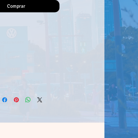
Comprar
Shiro e seu petisco favorito
o incluídos como peças
eças intercambiáveis para
aparência como o "Butt Alien"
 incluídas! Várias peças de
estão incluídas, para que
criar todos os tipos de
ique-se de adicioná-lo à sua