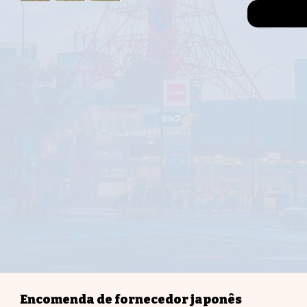
diferentes!
Seu cachorro 
Chocobi estã
opcionais! P
recriar sua 
também estão
mão também 
você possa re
poses. Certif
coleção!
Encomenda de fornecedor japonês