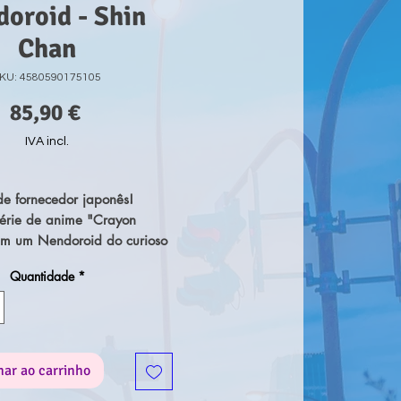
oroid - Shin
Chan
KU: 4580590175105
Preço
85,90 €
IVA incl.
e fornecedor japonês!
érie de anime "Crayon
em um Nendoroid do curioso
Nohara de 5 anos! Ele vem
Quantidade
*
as faciais, incluindo uma
adrão, uma expressão
ma expressão animada. Suas
 são articuladas e
eis, permitindo que você
nar ao carrinho
todos os tipos de expressões