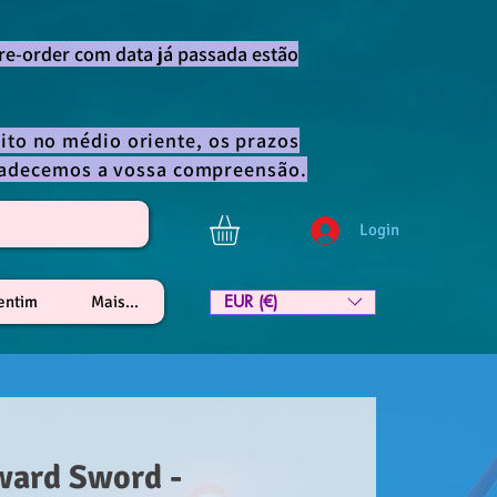
re-order com data já passada estão
ito no médio oriente, os prazos
gradecemos a vossa compreensão.
Login
EUR (€)
lentim
Mais...
ward Sword -