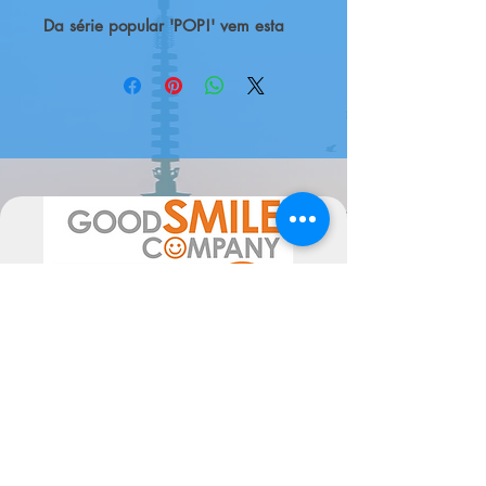
Da série popular 'POP!' vem esta
figura top de vinil. Tem aprox. 9 cm
de altura e vem em embalagem de
caixa de janela.
Certifica-te de adicioná-lo à tua
coleção!