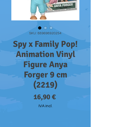
SKU: 889698920254
Spy x Family Pop!
Animation Vinyl
Figure Anya
Forger 9 cm
(2219)
Preço
16,90 €
IVA incl.