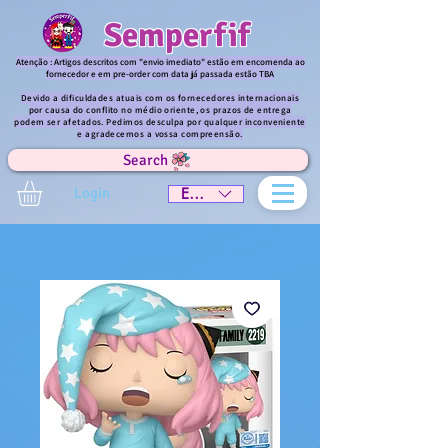
Semperfif
Atenção : Artigos descritos com "envio imediato" estão em encomenda ao
fornecedor e em pre-order com data já passada estão TBA
Devido a dificuldades atuais com os fornecedores internacionais
por causa do conflito no médio oriente, os prazos de entrega
podem ser afetados. Pedimos desculpa por qualquer inconveniente
e agradecemos a vossa compreensão.
Search
Login
EUR (€)