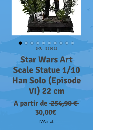
SKU: IS33632
Star Wars Art
Scale Statue 1/10
Han Solo (Episode
VI) 22 cm
Preço
A partir de
 254,90 € 
Preço
normal
30,00€
promocional
IVA incl.