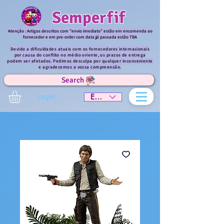
Semperfif
Atenção : Artigos descritos com "envio imediato" estão em encomenda ao
fornecedor e em pre-order com data já passada estão TBA
Devido a dificuldades atuais com os fornecedores internacionais
por causa do conflito no médio oriente, os prazos de entrega
podem ser afetados. Pedimos desculpa por qualquer inconveniente
e agradecemos a vossa compreensão.
Search
Login
EUR (€)