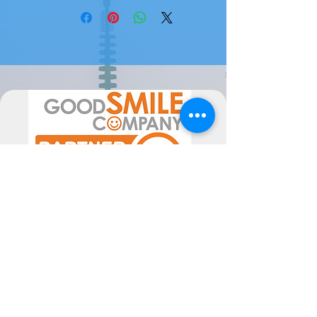
JAPONÊS
Atenção, este produto é uma
encomenda de fornecedor japonês,
pode levar 1/2 semanas até 4 meses
a estar disponível ( ou mais em
época de maior movimento de
encomendas). Não terá de pagar mais
taxas.
Por favor sinta-se livre para nos
contactar se tiver alguma dúvida.
A data de chegada pode sofrer
alterações, dependentes do
fornecedor, pelo poderão ser
alteradas as mesmas consoante a
disponibilidade. Poderiam ocorrer
atrasos superiores ao previsto, não
imputáveis às Semperfif. O cliente ao
comprar aceita estes Termos.