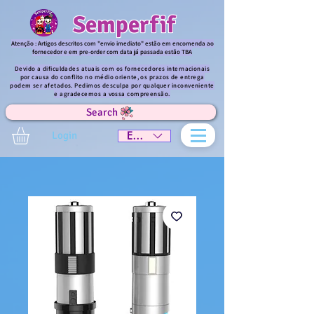
Semperfif
Atenção : Artigos descritos com "envio imediato" estão em encomenda ao
fornecedor e em pre-order com data já passada estão TBA
Devido a dificuldades atuais com os fornecedores internacionais
por causa do conflito no médio oriente, os prazos de entrega
podem ser afetados. Pedimos desculpa por qualquer inconveniente
e agradecemos a vossa compreensão.
Search
Login
EUR (€)