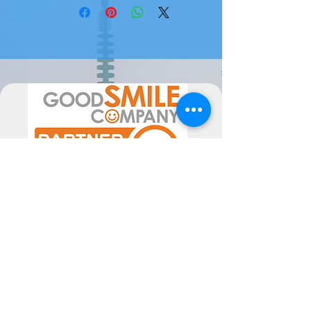
Atenção, este produto é uma
encomenda de fornecedor, pode
levar 1/2 semanas até 2 meses a
estar disponível ( ou mais em época
de maior movimento de
encomendas).
Por favor sinta-se livre para nos
contactar se tiver alguma dúvida.
A data de chegada pode sofrer
alterações, dependentes do
fornecedor, pelo poderão ser
alteradas as mesmas consoante a
disponibilidade. Poderiam ocorrer
atrasos superiores ao previsto, não
imputáveis às Semperfif. O cliente ao
comprar aceita estes Termos.