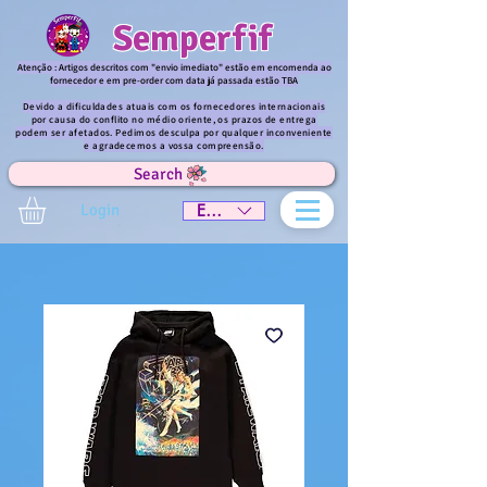
Semperfif
Atenção : Artigos descritos com "envio imediato" estão em encomenda ao
fornecedor e em pre-order com data já passada estão TBA
Devido a dificuldades atuais com os fornecedores internacionais
por causa do conflito no médio oriente, os prazos de entrega
podem ser afetados. Pedimos desculpa por qualquer inconveniente
e agradecemos a vossa compreensão.
Search
Login
EUR (€)