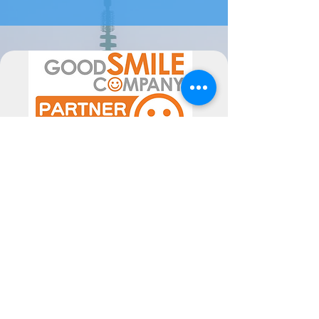
encomenda de fornecedor, pode
levar 1/2 semanas até 2 meses a
estar disponível ( ou mais em época
de maior movimento de
encomendas).
Por favor sinta-se livre para nos
contactar se tiver alguma dúvida.
A data de chegada pode sofrer
alterações, dependentes do
fornecedor, pelo poderão ser
alteradas as mesmas consoante a
disponibilidade. Poderiam ocorrer
atrasos superiores ao previsto, não
imputáveis às Semperfif. O cliente ao
comprar aceita estes Termos.