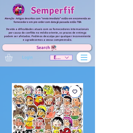
Semperfif
Atenção : Artigos descritos com "envio imediato" estão em encomenda ao
fornecedor e em pre-order com data já passada estão TBA
Devido a dificuldades atuais com os fornecedores internacionais
por causa do conflito no médio oriente, os prazos de entrega
podem ser afetados. Pedimos desculpa por qualquer inconveniente
e agradecemos a vossa compreensão.
Search
Login
EUR (€)