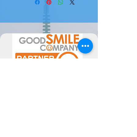
- Capacidade: 0,325 litros
Certifica-te de adicioná-la à tua
colecção!