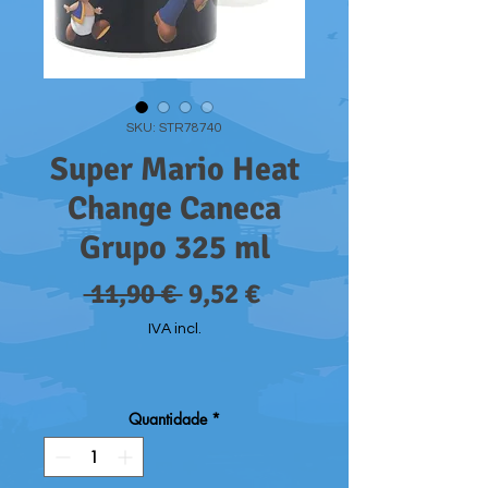
SKU: STR78740
Super Mario Heat
Change Caneca
Grupo 325 ml
Preço
Preço
 11,90 € 
9,52 €
normal
promocional
IVA incl.
Quantidade
*