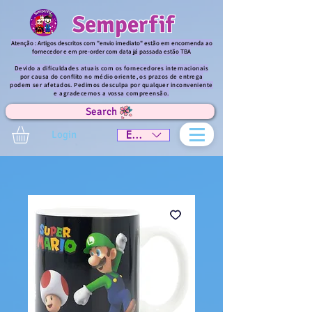
Semperfif
Atenção : Artigos descritos com "envio imediato" estão em encomenda ao
fornecedor e em pre-order com data já passada estão TBA
Devido a dificuldades atuais com os fornecedores internacionais
por causa do conflito no médio oriente, os prazos de entrega
podem ser afetados. Pedimos desculpa por qualquer inconveniente
e agradecemos a vossa compreensão.
Search
Login
EUR (€)