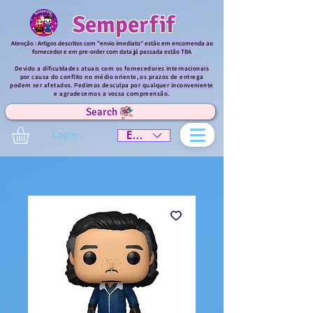
Semperfif
Atenção : Artigos descritos com "envio imediato" estão em encomenda ao
fornecedor e em pre-order com data já passada estão TBA
Devido a dificuldades atuais com os fornecedores internacionais
por causa do conflito no médio oriente, os prazos de entrega
podem ser afetados. Pedimos desculpa por qualquer inconveniente
e agradecemos a vossa compreensão.
Search
Login
EUR (€)