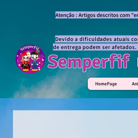
Atenção : Artigos descritos com "
Devido a dificuldades atuais c
de entrega podem ser afetados.
Semperfif
HomePage
An