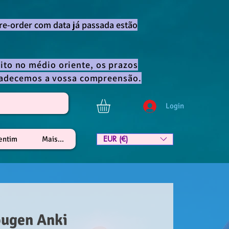
re-order com data já passada estão
ito no médio oriente, os prazos
gradecemos a vossa compreensão.
Login
EUR (€)
lentim
Mais...
ougen Anki