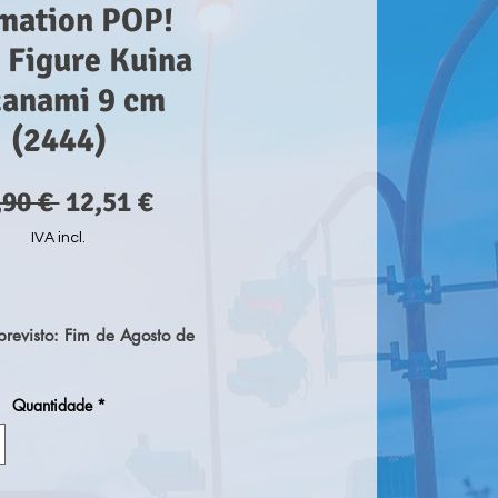
mation POP!
 Figure Kuina
zanami 9 cm
(2444)
Preço
Preço
,90 € 
12,51 €
normal
promocional
IVA incl.
revisto: Fim de Agosto de
Quantidade
*
érie 'POP!' vem esta figura
. Cada figura tem aprox. 9
a e vem numa embalagem de