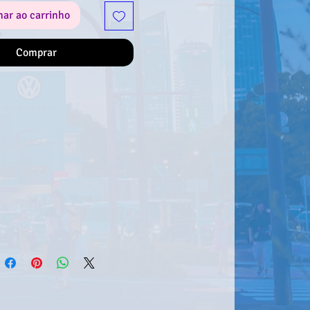
nar ao carrinho
de adicioná-lo à tua colecção!
Comprar