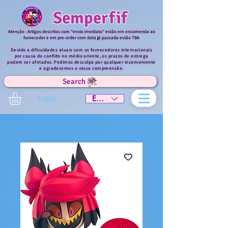
Semperfif
Atenção : Artigos descritos com "envio imediato" estão em encomenda ao
fornecedor e em pre-order com data já passada estão TBA
Devido a dificuldades atuais com os fornecedores internacionais
por causa do conflito no médio oriente, os prazos de entrega
podem ser afetados. Pedimos desculpa por qualquer inconveniente
e agradecemos a vossa compreensão.
Search
Login
EUR (€)