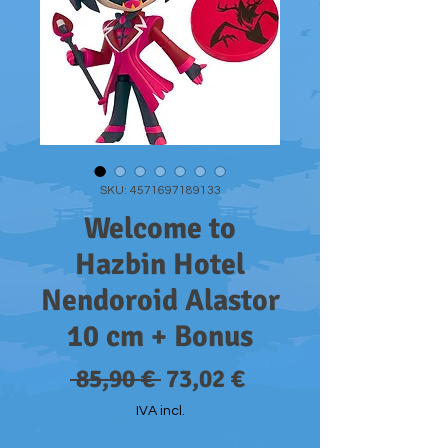
SKU: 4571697189133
Welcome to
Hazbin Hotel
Nendoroid Alastor
10 cm + Bonus
Preço
Preço
 85,90 € 
73,02 €
normal
promocional
IVA incl.