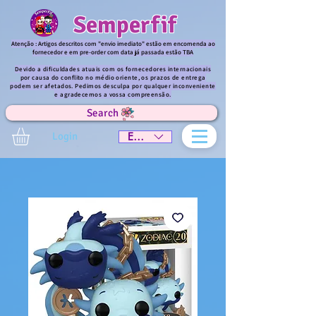
Semperfif
Atenção : Artigos descritos com "envio imediato" estão em encomenda ao
fornecedor e em pre-order com data já passada estão TBA
Devido a dificuldades atuais com os fornecedores internacionais
por causa do conflito no médio oriente, os prazos de entrega
podem ser afetados. Pedimos desculpa por qualquer inconveniente
e agradecemos a vossa compreensão.
Search
Login
EUR (€)