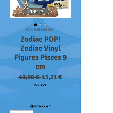
SKU: 889698883221
Zodiac POP!
Zodiac Vinyl
Figures Pisces 9
cm
Preço
Preço
 13,90 € 
13,21 €
normal
promocional
IVA incl.
Quantidade
*