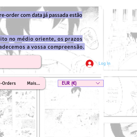
re-order com data já passada estão
ito no médio oriente, os prazos
gradecemos a vossa compreensão.
Log In
EUR (€)
e-Orders
Mais...