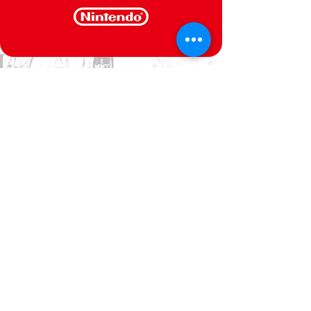
CONTACT US
We are at your service
Politica de Privacidade
Termos e Condições
@Semperfif 2014
Loja online
Base: Portimão, Portugal
semperfif@outlook.pt |
Telefone: (351)
964292880