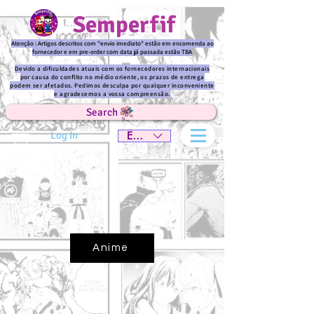
Semperfif
Atenção : Artigos descritos com "envio imediato" estão em encomenda ao
fornecedor e em pre-order com data já passada estão TBA
Devido a dificuldades atuais com os fornecedores internacionais
por causa do conflito no médio oriente, os prazos de entrega
podem ser afetados. Pedimos desculpa por qualquer inconveniente
e agradecemos a vossa compreensão.
Search
Log In
EUR (€)
Anime