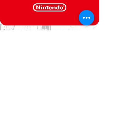
CONTACT US
We are at your service
Politica de Privacidade
Termos e Condições
@Semperfif 2014
Loja online
Base: Portimão, Portugal
semperfif@outlook.pt |
Telefone: (351)
964292880