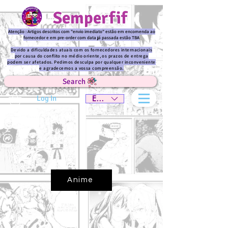
Semperfif
Atenção : Artigos descritos com "envio imediato" estão em encomenda ao
fornecedor e em pre-order com data já passada estão TBA
Devido a dificuldades atuais com os fornecedores internacionais
por causa do conflito no médio oriente, os prazos de entrega
podem ser afetados. Pedimos desculpa por qualquer inconveniente
e agradecemos a vossa compreensão.
Search
Log In
EUR (€)
Anime