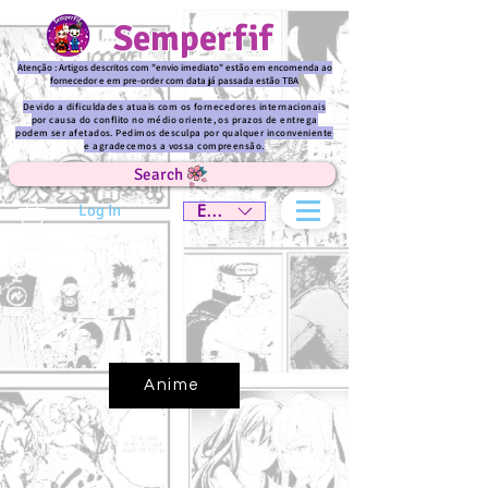
Semperfif
Atenção : Artigos descritos com "envio imediato" estão em encomenda ao
fornecedor e em pre-order com data já passada estão TBA
Devido a dificuldades atuais com os fornecedores internacionais
por causa do conflito no médio oriente, os prazos de entrega
podem ser afetados. Pedimos desculpa por qualquer inconveniente
e agradecemos a vossa compreensão.
Search
Log In
EUR (€)
Anime