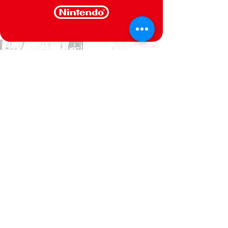
CONTACT US
We are at your service
Politica de Privacidade
Termos e Condições
@Semperfif 2014
Loja online
Base: Portimão, Portugal
semperfif@outlook.pt |
Telefone: (351)
964292880