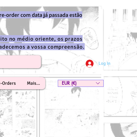
re-order com data já passada estão
ito no médio oriente, os prazos
gradecemos a vossa compreensão.
Log In
EUR (€)
e-Orders
Mais...