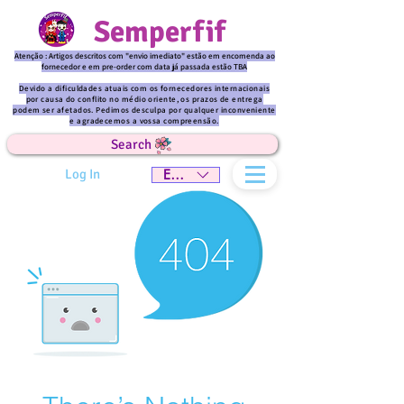
Semperfif
Atenção : Artigos descritos com "envio imediato" estão em encomenda ao
fornecedor e em pre-order com data já passada estão TBA
Devido a dificuldades atuais com os fornecedores internacionais
por causa do conflito no médio oriente, os prazos de entrega
podem ser afetados. Pedimos desculpa por qualquer inconveniente
e agradecemos a vossa compreensão.
Search
Log In
EUR (€)