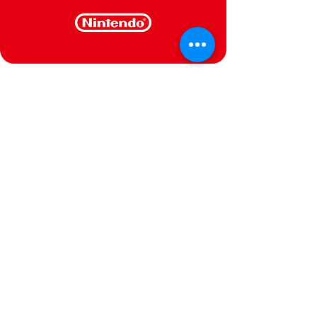
CONTACT US
We are at your service
Politica de Privacidade
Termos e Condições
@Semperfif 2014
Loja online
Base: Portimão, Portugal
semperfif@outlook.pt |
Telefone: (351)