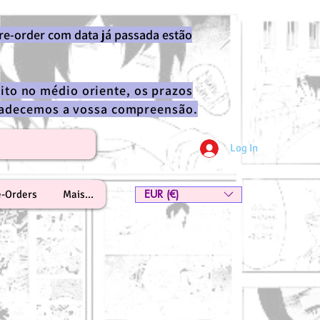
re-order com data já passada estão
ito no médio oriente, os prazos
gradecemos a vossa compreensão.
Log In
EUR (€)
e-Orders
Mais...