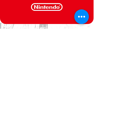
CONTACT US
We are at your service
Politica de Privacidade
Termos e Condições
@Semperfif 2014
Loja online
Base: Portimão, Portugal
semperfif@outlook.pt |
Telefone: (351)
964292880