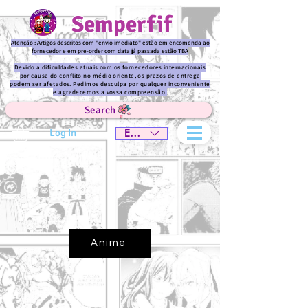
Semperfif
Atenção : Artigos descritos com "envio imediato" estão em encomenda ao
fornecedor e em pre-order com data já passada estão TBA
Devido a dificuldades atuais com os fornecedores internacionais
por causa do conflito no médio oriente, os prazos de entrega
podem ser afetados. Pedimos desculpa por qualquer inconveniente
e agradecemos a vossa compreensão.
Search
Log In
EUR (€)
Anime