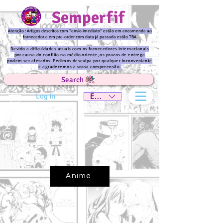
Semperfif
Atenção : Artigos descritos com "envio imediato" estão em encomenda ao
fornecedor e em pre-order com data já passada estão TBA
Devido a dificuldades atuais com os fornecedores internacionais
por causa do conflito no médio oriente, os prazos de entrega
podem ser afetados. Pedimos desculpa por qualquer inconveniente
e agradecemos a vossa compreensão.
Search
Log In
EUR (€)
Anime