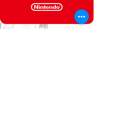
CONTACT US
We are at your service
Politica de Privacidade
Termos e Condições
@Semperfif 2014
Loja online
Base: Portimão, Portugal
semperfif@outlook.pt |
Telefone: (351)
964292880