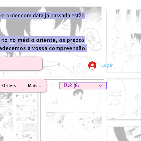
re-order com data já passada estão
ito no médio oriente, os prazos
gradecemos a vossa compreensão.
Log In
EUR (€)
e-Orders
Mais...