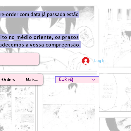
re-order com data já passada estão
ito no médio oriente, os prazos
gradecemos a vossa compreensão.
Log In
EUR (€)
e-Orders
Mais...