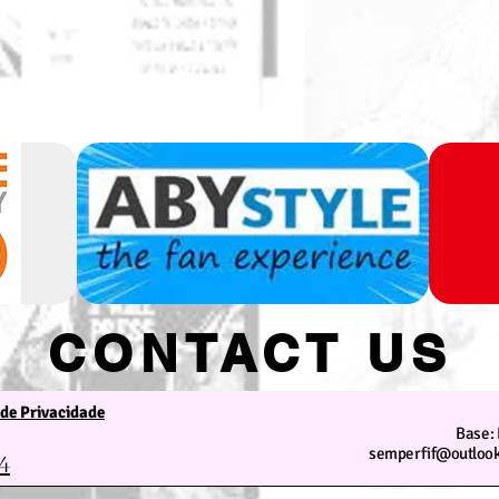
CONTACT US
 de Privacidade
We are at your service
Base: 
semperfif@outlook
4