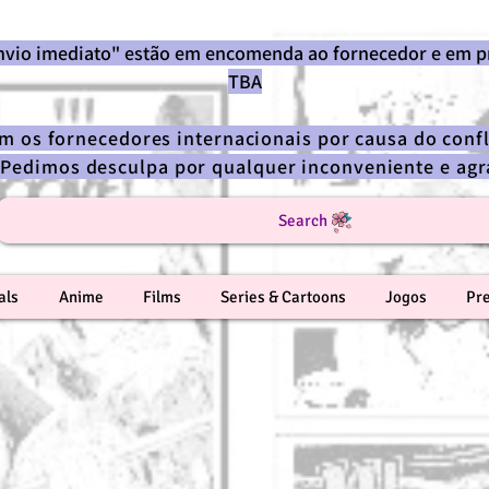
envio imediato" estão em encomenda ao fornecedor e em p
TBA
om os fornecedores internacionais por causa do confl
 Pedimos desculpa por qualquer inconveniente e a
Search
als
Anime
Films
Series & Cartoons
Jogos
Pr