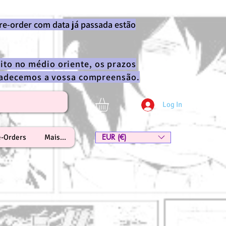
re-order com data já passada estão
ito no médio oriente, os prazos
gradecemos a vossa compreensão.
Log In
EUR (€)
e-Orders
Mais...