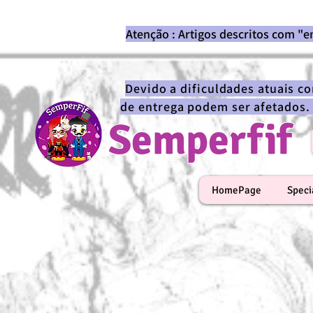
Atenção : Artigos descritos com "
Devido a dificuldades atuais c
de entrega podem ser afetados.
Semperfif
HomePage
Speci