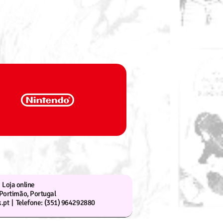
Loja online
Portimão, Portugal
.pt |
Telefone: (351) 964292880