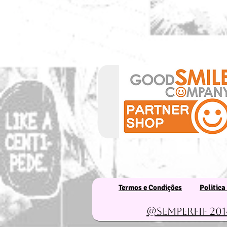
Termos e Condições
Politica
@Semperfif 201