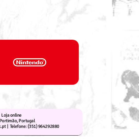
Loja online
Portimão, Portugal
.pt |
Telefone: (351) 964292880