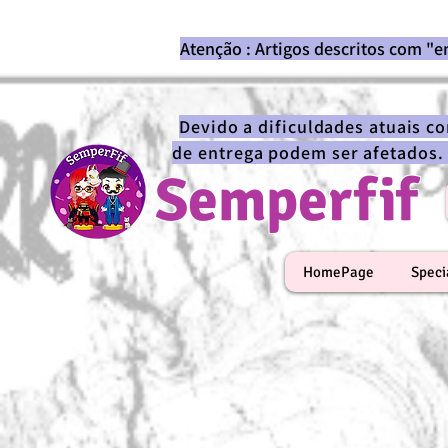
Atenção : Artigos descritos com "
Devido a dificuldades atuais c
de entrega podem ser afetados.
Semperfif
HomePage
Speci