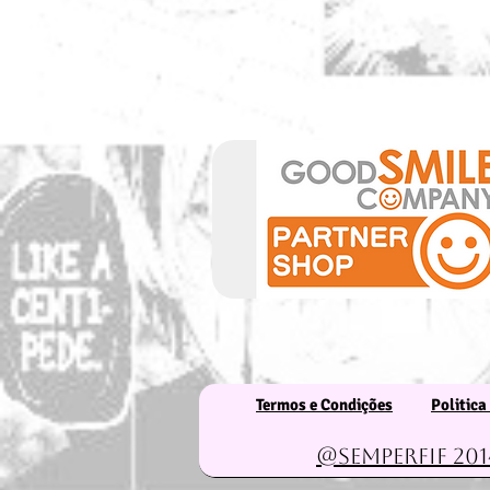
Termos e Condições
Politica
@Semperfif 201