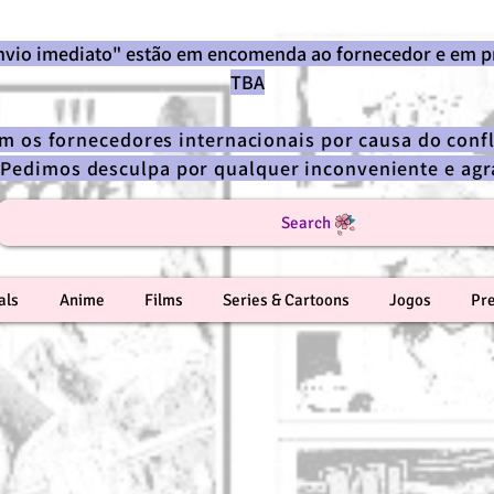
envio imediato" estão em encomenda ao fornecedor e em p
TBA
om os fornecedores internacionais por causa do confl
 Pedimos desculpa por qualquer inconveniente e a
Search
als
Anime
Films
Series & Cartoons
Jogos
Pr