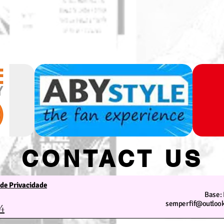
CONTACT US
 de Privacidade
We are at your service
Base: 
semperfif@outlook
4