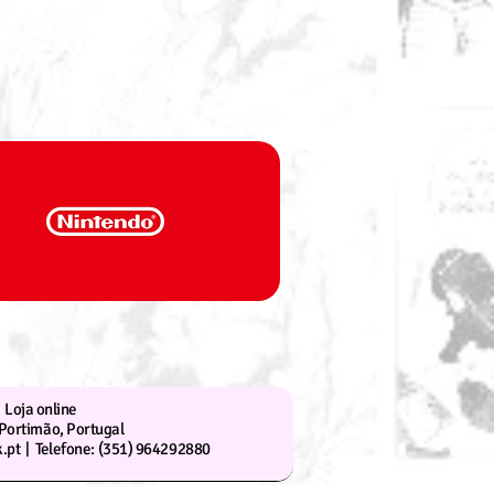
Loja online
Portimão, Portugal
.pt |
Telefone: (351) 964292880