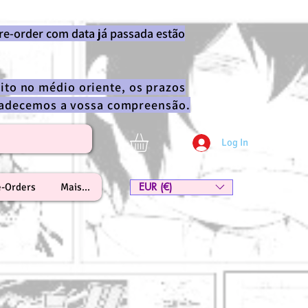
re-order com data já passada estão
ito no médio oriente, os prazos
gradecemos a vossa compreensão.
Log In
EUR (€)
e-Orders
Mais...