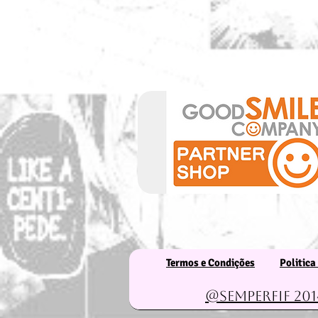
Termos e Condições
Politica
@Semperfif 201