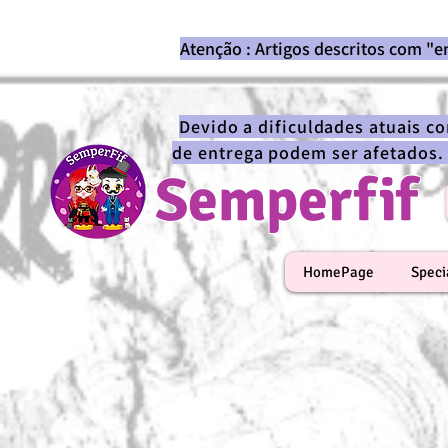
Atenção : Artigos descritos com "
Devido a dificuldades atuais c
de entrega podem ser afetados.
Semperfif
HomePage
Speci