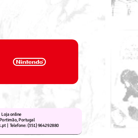
Loja online
Portimão, Portugal
.pt |
Telefone: (351) 964292880