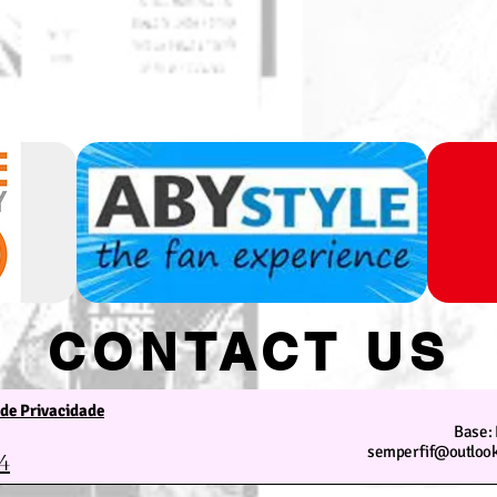
CONTACT US
 de Privacidade
We are at your service
Base: 
semperfif@outlook
4