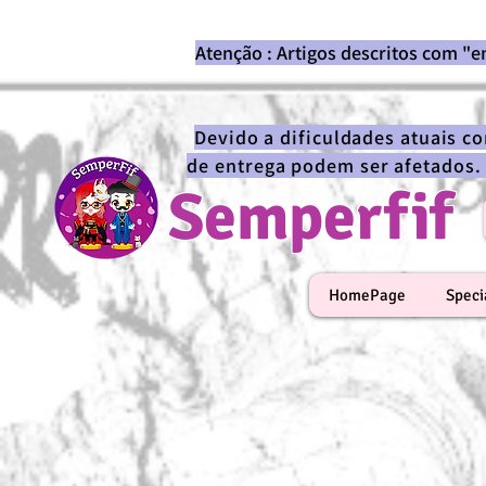
Atenção : Artigos descritos com "
Devido a dificuldades atuais c
de entrega podem ser afetados.
Semperfif
HomePage
Speci