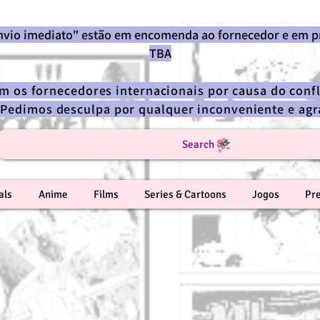
envio imediato" estão em encomenda ao fornecedor e em p
TBA
om os fornecedores internacionais por causa do confl
 Pedimos desculpa por qualquer inconveniente e a
Search
als
Anime
Films
Series & Cartoons
Jogos
Pr