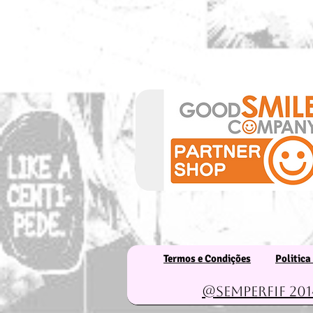
Termos e Condições
Politica
@Semperfif 201