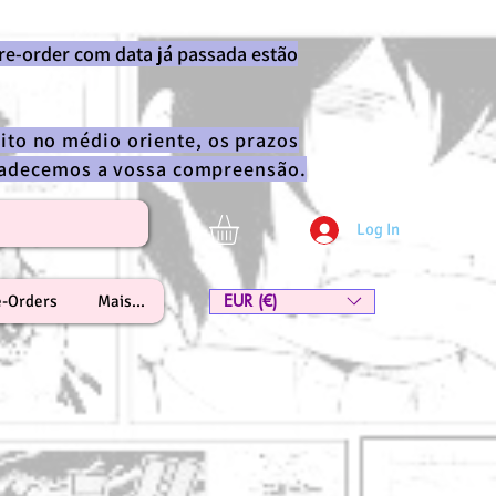
re-order com data já passada estão
ito no médio oriente, os prazos
gradecemos a vossa compreensão.
Log In
EUR (€)
e-Orders
Mais...