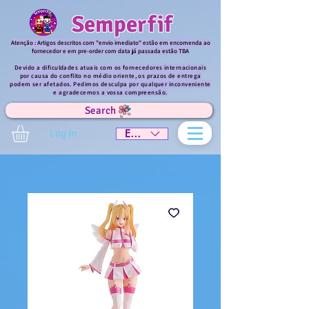
Semperfif
Atenção : Artigos descritos com "envio imediato" estão em encomenda ao
fornecedor e em pre-order com data já passada estão TBA
Devido a dificuldades atuais com os fornecedores internacionais
por causa do conflito no médio oriente, os prazos de entrega
podem ser afetados. Pedimos desculpa por qualquer inconveniente
e agradecemos a vossa compreensão.
Search
Log In
EUR (€)