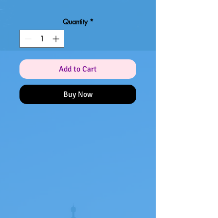
Quantity
*
Add to Cart
Buy Now