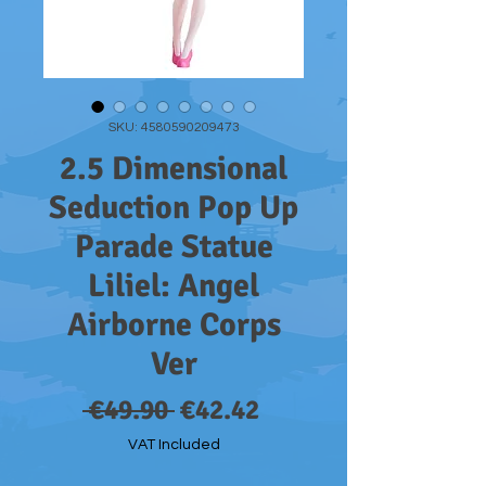
SKU: 4580590209473
2.5 Dimensional
Seduction Pop Up
Parade Statue
Liliel: Angel
Airborne Corps
Ver
Regular
Sale
 €49.90 
€42.42
Price
Price
VAT Included