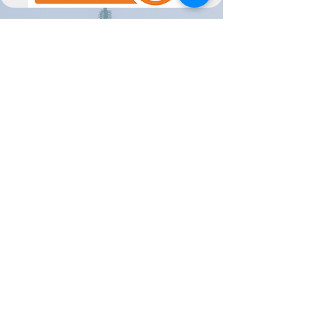
CONTACT US
We are at your service
Politica de Privacidade
Termos e Condições
@Semperfif 2014