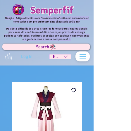
Semperfif
Atenção : Artigos descritos com "envio imediato" estão em encomenda ao
fornecedor e em pre-order com data já passada estão TBA
Devido a dificuldades atuais com os fornecedores internacionais
por causa do conflito no médio oriente, os prazos de entrega
podem ser afetados. Pedimos desculpa por qualquer inconveniente
e agradecemos a vossa compreensão.
Search
Log In
EUR (€)