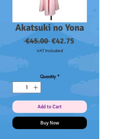
Akatsuki no Yona
Regular
Sale
 €45.00 
€42.75
Price
Price
VAT Included
Quantity
*
Add to Cart
Buy Now