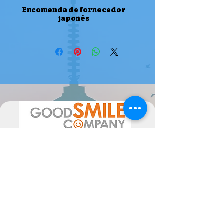
Tamanho aproximado:
14 cms
Encomenda de fornecedor
japonês
ENCOMENDA DE FORNECEDOR
JAPONÊS
Atenção, este produto é uma
encomenda de fornecedor japonês,
pode levar 2 semanas até 4 meses a
estar disponível ( ou mais em época
de maior movimento de
encomendas).
Por favor sinta-se livre para nos
contactar se tiver alguma dúvida.
A data de chegada pode sofrer
alterações, dependentes do
fornecedor, pelo poderão ser
alteradas as mesmas consoante a
disponibilidade. Poderiam ocorrer
atrasos superiores ao previsto, não
imputáveis às Semperfif. O cliente ao
comprar aceita estes Termos.