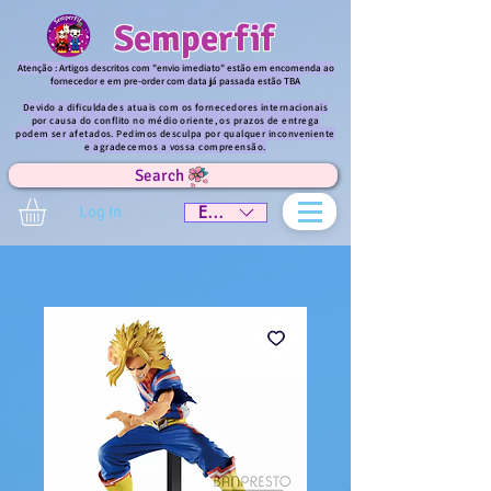
Semperfif
Atenção : Artigos descritos com "envio imediato" estão em encomenda ao
fornecedor e em pre-order com data já passada estão TBA
Devido a dificuldades atuais com os fornecedores internacionais
por causa do conflito no médio oriente, os prazos de entrega
podem ser afetados. Pedimos desculpa por qualquer inconveniente
e agradecemos a vossa compreensão.
Search
Log In
EUR (€)