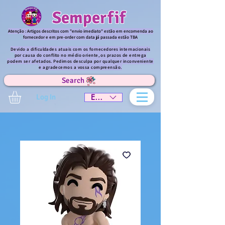
Semperfif
Atenção : Artigos descritos com "envio imediato" estão em encomenda ao
fornecedor e em pre-order com data já passada estão TBA
Devido a dificuldades atuais com os fornecedores internacionais
por causa do conflito no médio oriente, os prazos de entrega
podem ser afetados. Pedimos desculpa por qualquer inconveniente
e agradecemos a vossa compreensão.
Search
Log In
EUR (€)