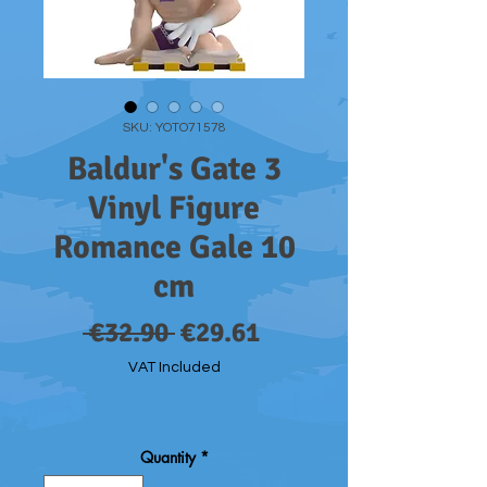
SKU: YOTO71578
Baldur's Gate 3
Vinyl Figure
Romance Gale 10
cm
Regular
Sale
 €32.90 
€29.61
Price
Price
VAT Included
Quantity
*