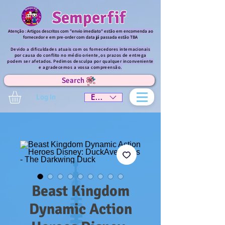
Semperfif
Atenção : Artigos descritos com "envio imediato" estão em encomenda ao
fornecedor e em pre-order com data já passada estão TBA
Devido a dificuldades atuais com os fornecedores internacionais
por causa do conflito no médio oriente, os prazos de entrega
podem ser afetados. Pedimos desculpa por qualquer inconveniente
e agradecemos a vossa compreensão.
Search
Log In
EUR (€)
Beast Kingdom
Dynamic Action