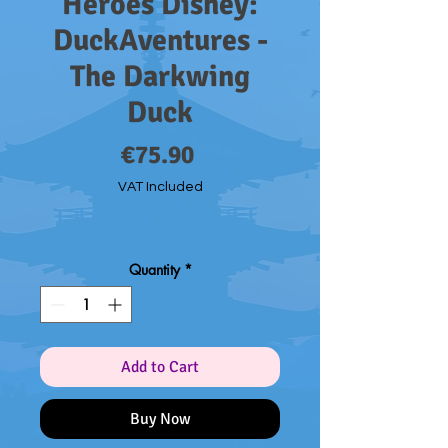
Heroes Disney:
DuckAventures -
The Darkwing
Duck
Price
€75.90
VAT Included
Quantity
*
Add to Cart
Buy Now