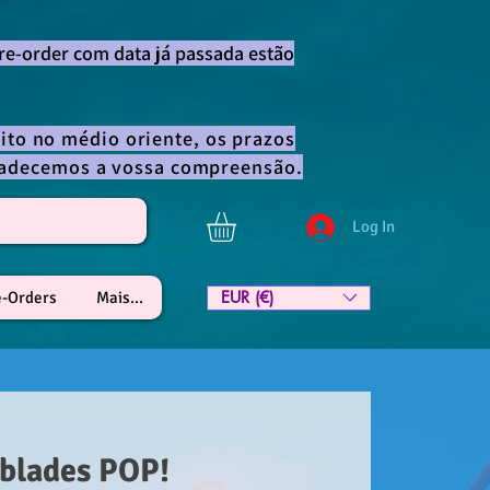
re-order com data já passada estão
ito no médio oriente, os prazos
gradecemos a vossa compreensão.
Log In
EUR (€)
e-Orders
Mais...
blades POP!