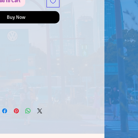
dd to Cart
de adicioná-lo à tua colecção!
Buy Now