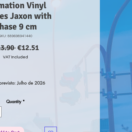
mation Vinyl
es Jaxon with
hase 9 cm
SKU: 889698941440
Regular
Sale
13.90 
€12.51
Price
Price
VAT Included
revisto: Julho de 2026
érie 'POP!' vem esta figura
Quantity
*
. Cada figura tem aprox. 9
a e vem numa embalagem de
em 6 de obter a versão