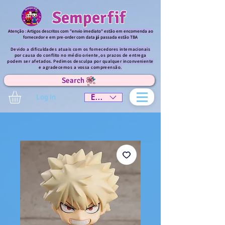
Semperfif
Atenção : Artigos descritos com "envio imediato" estão em encomenda ao
fornecedor e em pre-order com data já passada estão TBA
Devido a dificuldades atuais com os fornecedores internacionais
por causa do conflito no médio oriente, os prazos de entrega
podem ser afetados. Pedimos desculpa por qualquer inconveniente
e agradecemos a vossa compreensão.
Search
Log In
EUR (€)