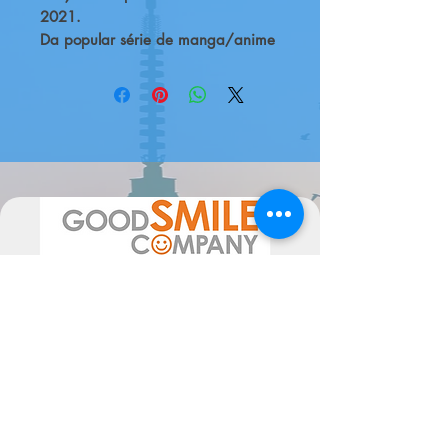
2021.

Da popular série de manga/anime 
"My Hero Academia" vem um 
Nendoroid do amigo de infância 
do personagem principal Deku e 
seu rival, Katsuki Bakugo no seu 
fato de inverno! Ele vem com três 
placas faciais, incluindo uma 
expressão sorridente, uma 
expressão de luta e uma expressão 
atordoada! Partes de efeito para 
recriar a sua quirk "Explosion" 
juntamente com uma placa de texto 
"BOOM" também estão incluídas 
para criar poses de acção ainda 
mais impressionantes! Aproveita 
para criar todos os tipos de cenas 
diferentes da série!