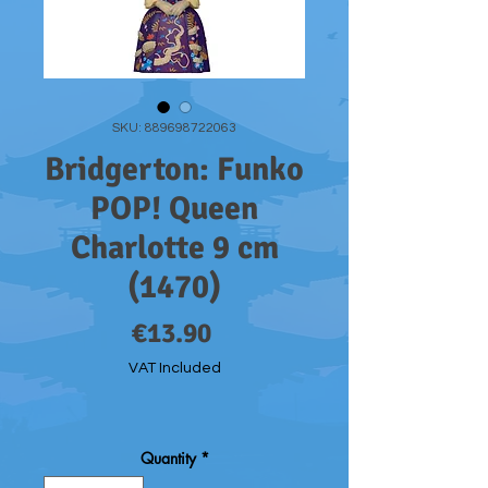
SKU: 889698722063
Bridgerton: Funko
POP! Queen
Charlotte 9 cm
(1470)
Price
€13.90
VAT Included
Quantity
*