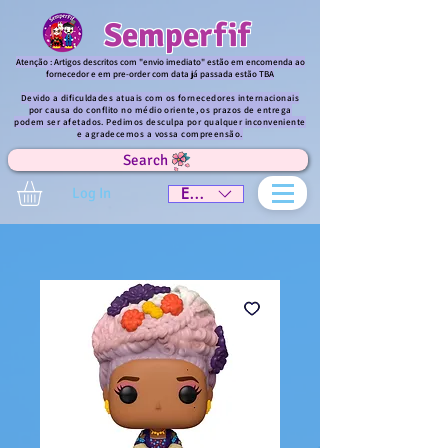
Semperfif
Atenção : Artigos descritos com "envio imediato" estão em encomenda ao
fornecedor e em pre-order com data já passada estão TBA
Devido a dificuldades atuais com os fornecedores internacionais
por causa do conflito no médio oriente, os prazos de entrega
podem ser afetados. Pedimos desculpa por qualquer inconveniente
e agradecemos a vossa compreensão.
Search
Log In
EUR (€)