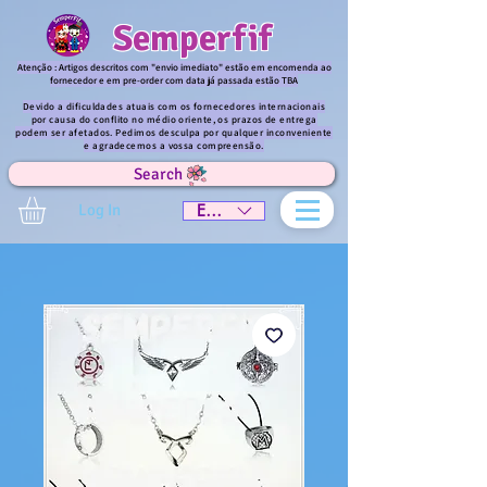
Semperfif
Atenção : Artigos descritos com "envio imediato" estão em encomenda ao
fornecedor e em pre-order com data já passada estão TBA
Devido a dificuldades atuais com os fornecedores internacionais
por causa do conflito no médio oriente, os prazos de entrega
podem ser afetados. Pedimos desculpa por qualquer inconveniente
e agradecemos a vossa compreensão.
Search
Log In
EUR (€)