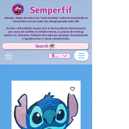
Semperfif
Atenção : Artigos descritos com "envio imediato" estão em encomenda ao
fornecedor e em pre-order com data já passada estão TBA
Devido a dificuldades atuais com os fornecedores internacionais
por causa do conflito no médio oriente, os prazos de entrega
podem ser afetados. Pedimos desculpa por qualquer inconveniente
e agradecemos a vossa compreensão.
Search
Log In
EUR (€)