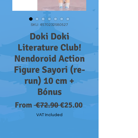
SKU: 4570232580527
Doki Doki
Literature Club!
Nendoroid Action
Figure Sayori (re-
run) 10 cm +
Bónus
Regular
Sale
From
 €72.90 
€25.00
Price
Price
VAT Included