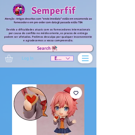
Semperfif
Atenção : Artigos descritos com "envio imediato" estão em encomenda ao
fornecedor e em pre-order com data já passada estão TBA
Devido a dificuldades atuais com os fornecedores internacionais
por causa do conflito no médio oriente, os prazos de entrega
podem ser afetados. Pedimos desculpa por qualquer inconveniente
e agradecemos a vossa compreensão.
Search
Log In
EUR (€)