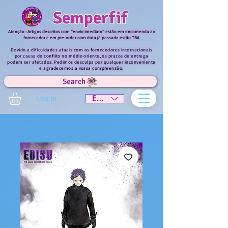
Semperfif
Atenção : Artigos descritos com "envio imediato" estão em encomenda ao
fornecedor e em pre-order com data já passada estão TBA
Devido a dificuldades atuais com os fornecedores internacionais
por causa do conflito no médio oriente, os prazos de entrega
podem ser afetados. Pedimos desculpa por qualquer inconveniente
e agradecemos a vossa compreensão.
Search
Log In
EUR (€)