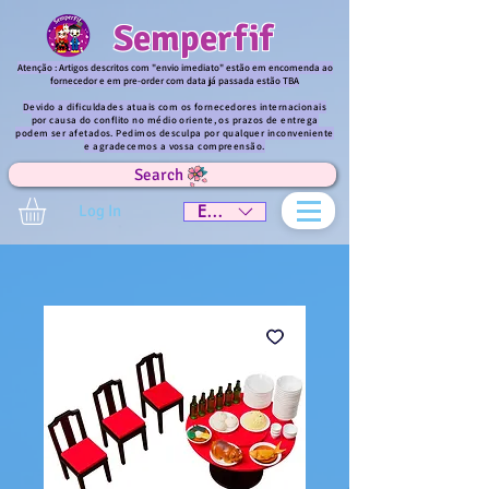
Semperfif
Atenção : Artigos descritos com "envio imediato" estão em encomenda ao
fornecedor e em pre-order com data já passada estão TBA
Devido a dificuldades atuais com os fornecedores internacionais
por causa do conflito no médio oriente, os prazos de entrega
podem ser afetados. Pedimos desculpa por qualquer inconveniente
e agradecemos a vossa compreensão.
Search
Log In
EUR (€)