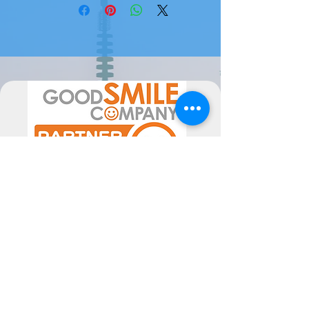
talheres e vários pratos de comida 
e bebida.