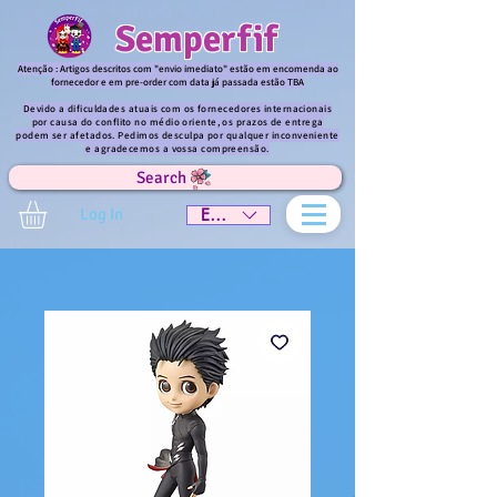
Semperfif
Atenção : Artigos descritos com "envio imediato" estão em encomenda ao
fornecedor e em pre-order com data já passada estão TBA
Devido a dificuldades atuais com os fornecedores internacionais
por causa do conflito no médio oriente, os prazos de entrega
podem ser afetados. Pedimos desculpa por qualquer inconveniente
e agradecemos a vossa compreensão.
Search
Log In
EUR (€)