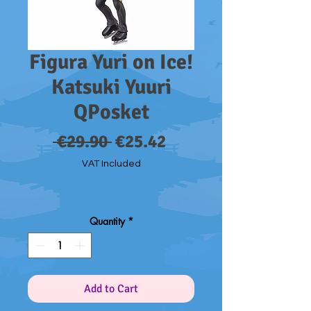
Figura Yuri on Ice!
Katsuki Yuuri
QPosket
Regular
Sale
 €29.90 
€25.42
Price
Price
VAT Included
Quantity
*
Add to Cart