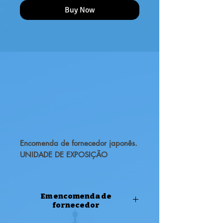
Buy Now
Encomenda de fornecedor japonês.
UNIDADE DE EXPOSIÇÃO
Aí vêm os personagens Yuri on Ice
na sua versão Q Posket!
Em encomenda de
Esta é a figura Q Posket do nosso
fornecedor
protagonista, Yuri Katsuki!
ENCOMENDA DE FORNECEDOR