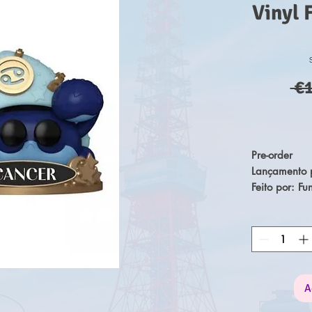
Vinyl 
 €
Pre-order
Lançamento p
Feito por: Fu
Tamanho apr
Da popular s
top de vinil.
vem em emba
A
Certifica-te 