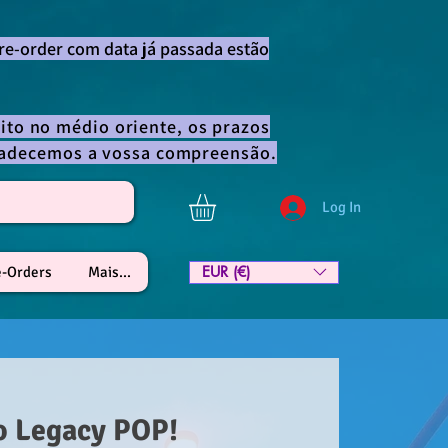
re-order com data já passada estão
ito no médio oriente, os prazos
gradecemos a vossa compreensão.
Log In
EUR (€)
e-Orders
Mais...
o Legacy POP!