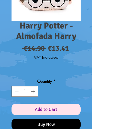
Harry Potter -
Almofada Harry
Regular
Sale
 €14.90 
€13.41
Price
Price
VAT Included
Quantity
*
Add to Cart
Buy Now