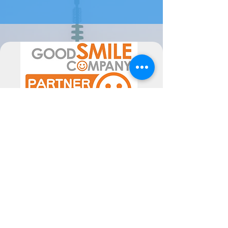
levar até 2 meses a estar disponível (
ou mais em época de maior
movimento de encomendas).
Por favor sinta-se livre para nos
contactar se tiver alguma dúvida.
A data de chegada pode sofrer
alterações, dependentes do
fornecedor, pelo poderão ser
alteradas as mesmas consoante a
disponibilidade. Poderiam ocorrer
atrasos superiores ao previsto, não
imputáveis às Semperfif. O cliente ao
comprar aceita estes Termos.