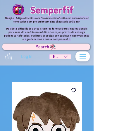
Semperfif
Atenção : Artigos descritos com "envio imediato" estão em encomenda ao
fornecedor e em pre-order com data já passada estão TBA
Devido a dificuldades atuais com os fornecedores internacionais
por causa do conflito no médio oriente, os prazos de entrega
podem ser afetados. Pedimos desculpa por qualquer inconveniente
e agradecemos a vossa compreensão.
Search
Log In
EUR (€)