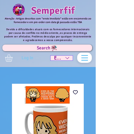
Semperfif
Atenção : Artigos descritos com "envio imediato" estão em encomenda ao
fornecedor e em pre-order com data já passada estão TBA
Devido a dificuldades atuais com os fornecedores internacionais
por causa do conflito no médio oriente, os prazos de entrega
podem ser afetados. Pedimos desculpa por qualquer inconveniente
e agradecemos a vossa compreensão.
Search
Log In
EUR (€)