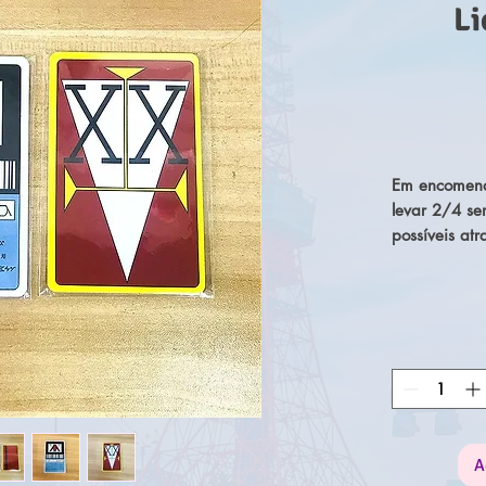
Li
Em encomend
levar 2/4 se
possíveis atr
A