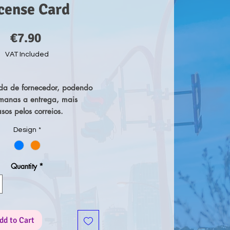
cense Card
Price
€7.90
VAT Included
a de fornecedor, podendo 
manas a entrega, mais 
asos pelos correios.
Design
*
Quantity
*
dd to Cart