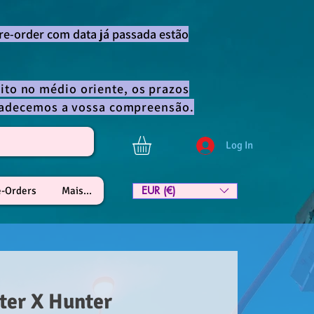
re-order com data já passada estão
ito no médio oriente, os prazos
gradecemos a vossa compreensão.
Log In
EUR (€)
e-Orders
Mais...
ter X Hunter