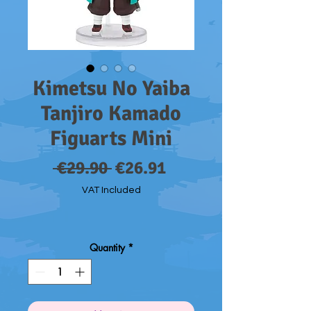
Kimetsu No Yaiba
Tanjiro Kamado
Figuarts Mini
Regular
Sale
 €29.90 
€26.91
Price
Price
VAT Included
Quantity
*