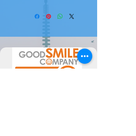
ENCOMENDA DE FORNECEDOR
Atenção, este produto é uma
encomenda de fornecedor, pode
levar até 2 meses a estar disponível (
ou mais em época de maior
movimento de encomendas).
Por favor sinta-se livre para nos
contactar se tiver alguma dúvida.
A data de chegada pode sofrer
alterações, dependentes do
fornecedor, pelo poderão ser
alteradas as mesmas consoante a
disponibilidade. Poderiam ocorrer
atrasos superiores ao previsto, não
imputáveis às Semperfif. O cliente ao
comprar aceita estes Termos.