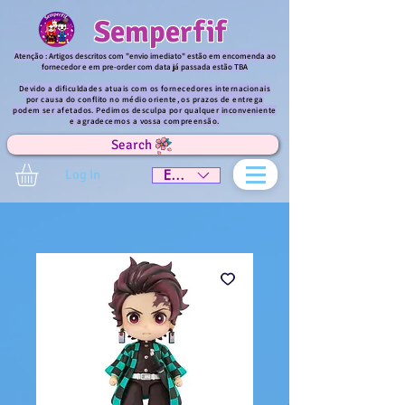
Semperfif
Atenção : Artigos descritos com "envio imediato" estão em encomenda ao
fornecedor e em pre-order com data já passada estão TBA
Devido a dificuldades atuais com os fornecedores internacionais
por causa do conflito no médio oriente, os prazos de entrega
podem ser afetados. Pedimos desculpa por qualquer inconveniente
e agradecemos a vossa compreensão.
Search
Log In
EUR (€)