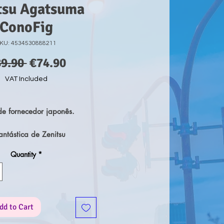
tsu Agatsuma
ConoFig
KU: 4534530888211
Regular
Sale
89.90 
€74.90
Price
Price
VAT Included
e fornecedor japonês.
antástica de Zenitsu
a popular anime/manga
Quantity
*
aiba / Demon Slayer que foi
ela Aniplex em ABS&PVC
leto, com suporte incluído.
rca de 12 cms (incluindo a
dd to Cart