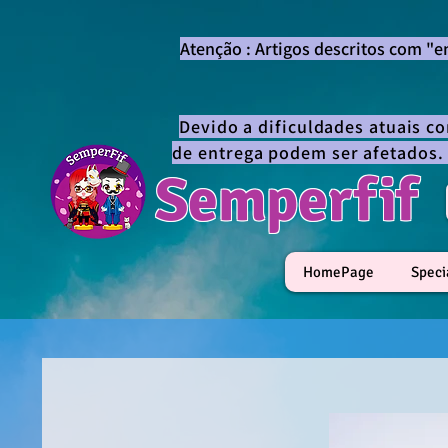
Atenção : Artigos descritos com "
Devido a dificuldades atuais c
de entrega podem ser afetados.
Semperfif
HomePage
Speci