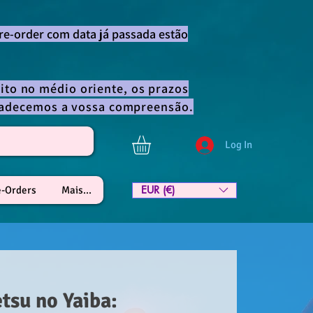
re-order com data já passada estão
ito no médio oriente, os prazos
gradecemos a vossa compreensão.
Log In
EUR (€)
e-Orders
Mais...
tsu no Yaiba: