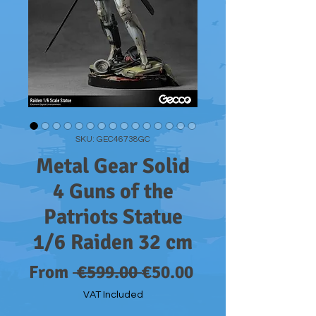
SKU: GEC46738GC
Metal Gear Solid
4 Guns of the
Patriots Statue
1/6 Raiden 32 cm
Regular
Sale
From
 €599.00 
€50.00
Price
Price
VAT Included