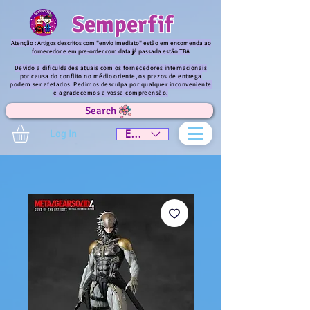
Semperfif
Atenção : Artigos descritos com "envio imediato" estão em encomenda ao
fornecedor e em pre-order com data já passada estão TBA
Devido a dificuldades atuais com os fornecedores internacionais
por causa do conflito no médio oriente, os prazos de entrega
podem ser afetados. Pedimos desculpa por qualquer inconveniente
e agradecemos a vossa compreensão.
Search
Log In
EUR (€)