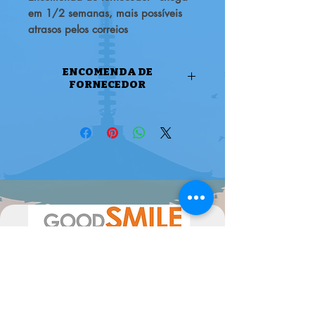
em 1/2 semanas, mais possíveis
atrasos pelos correios
ENCOMENDA DE
FORNECEDOR
ENCOMENDA DE FORNECEDOR
Atenção, este produto é uma
encomenda de fornecedor, pode
levar 1/2 semanas até 2 meses a
estar disponível ( ou mais em época
de maior movimento de
encomendas).
Por favor sinta-se livre para nos
contactar se tiver alguma dúvida.
A data de chegada pode sofrer
alterações, dependentes do
fornecedor, pelo poderão ser
alteradas as mesmas consoante a
disponibilidade. Poderiam ocorrer