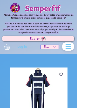
Semperfif
Atenção : Artigos descritos com "envio imediato" estão em encomenda ao
fornecedor e em pre-order com data já passada estão TBA
Devido a dificuldades atuais com os fornecedores internacionais
por causa do conflito no médio oriente, os prazos de entrega
podem ser afetados. Pedimos desculpa por qualquer inconveniente
e agradecemos a vossa compreensão.
Search
Log In
EUR (€)