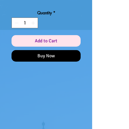
Quantity
*
Add to Cart
Buy Now