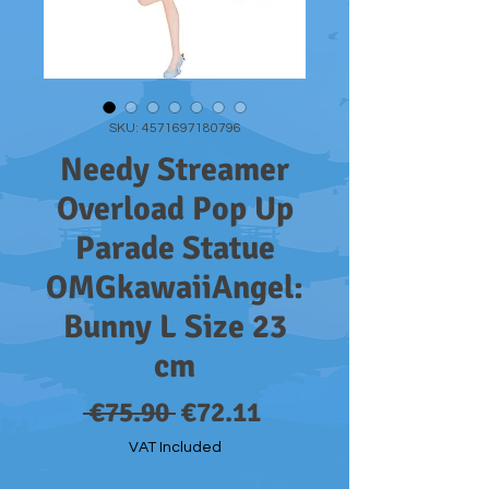
SKU: 4571697180796
Needy Streamer
Overload Pop Up
Parade Statue
OMGkawaiiAngel:
Bunny L Size 23
cm
Regular
Sale
 €75.90 
€72.11
Price
Price
VAT Included