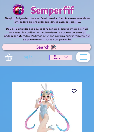
Semperfif
Atenção : Artigos descritos com "envio imediato" estão em encomenda ao
fornecedor e em pre-order com data já passada estão TBA
Devido a dificuldades atuais com os fornecedores internacionais
por causa do conflito no médio oriente, os prazos de entrega
podem ser afetados. Pedimos desculpa por qualquer inconveniente
e agradecemos a vossa compreensão.
Search
Log In
EUR (€)